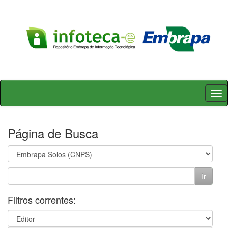
Skip
navigation
Página de Busca
Filtros correntes: