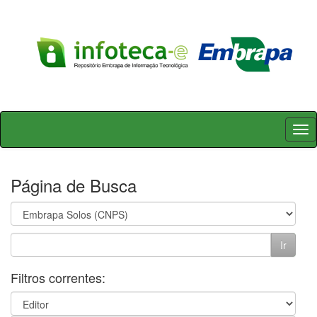
Skip
navigation
Página de Busca
Filtros correntes: