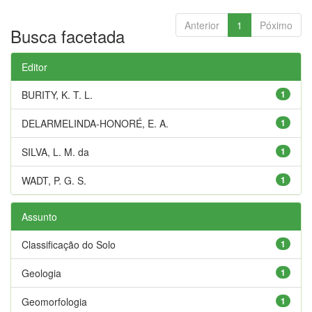
Anterior
1
Póximo
Busca facetada
Editor
BURITY, K. T. L.
1
DELARMELINDA-HONORÉ, E. A.
1
SILVA, L. M. da
1
WADT, P. G. S.
1
Assunto
Classificação do Solo
1
Geologia
1
Geomorfologia
1