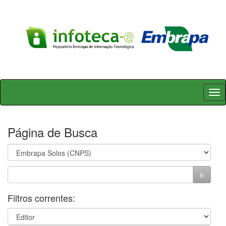
Skip
navigation
Página de Busca
Filtros correntes: