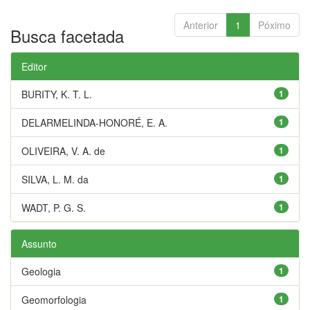
Anterior
1
Póximo
Busca facetada
Editor
BURITY, K. T. L.
1
DELARMELINDA-HONORÉ, E. A.
1
OLIVEIRA, V. A. de
1
SILVA, L. M. da
1
WADT, P. G. S.
1
Assunto
Geologia
1
Geomorfologia
1