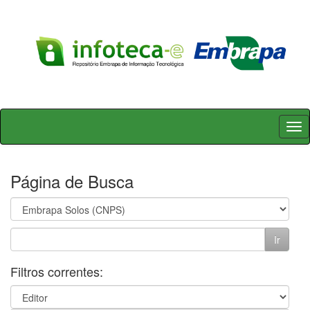
Skip
navigation
Página de Busca
Filtros correntes: