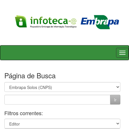
Skip
navigation
Página de Busca
Filtros correntes: