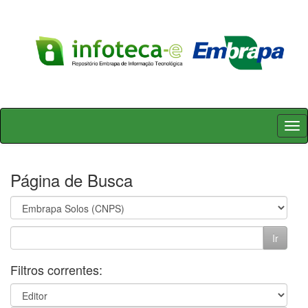
Skip
navigation
Página de Busca
Filtros correntes: