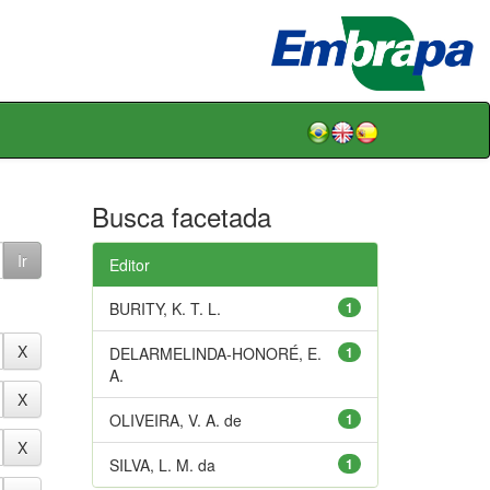
Busca facetada
Editor
BURITY, K. T. L.
1
DELARMELINDA-HONORÉ, E.
1
A.
OLIVEIRA, V. A. de
1
SILVA, L. M. da
1