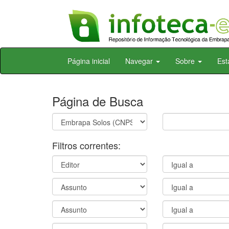
Skip
Página inicial
Navegar
Sobre
Est
navigation
Página de Busca
Filtros correntes: