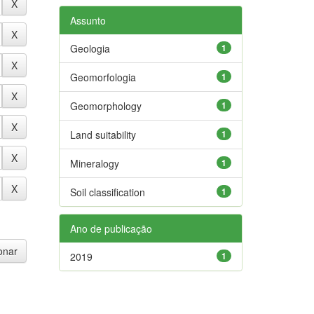
Assunto
Geologia
1
Geomorfologia
1
Geomorphology
1
Land suitability
1
Mineralogy
1
Soil classification
1
Ano de publicação
2019
1