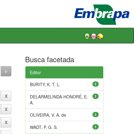
Busca facetada
Editor
BURITY, K. T. L.
1
DELARMELINDA-HONORÉ, E.
1
A.
OLIVEIRA, V. A. de
1
WADT, P. G. S.
1