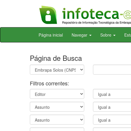
Skip
Página inicial
Navegar
Sobre
Est
navigation
Página de Busca
Filtros correntes: