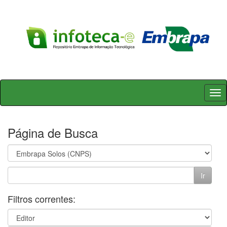
Skip
navigation
Página de Busca
Filtros correntes: