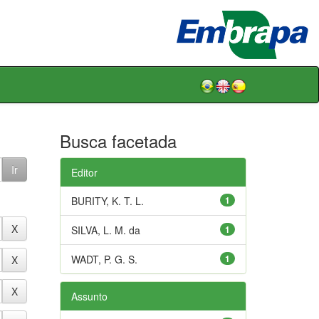
Busca facetada
Editor
BURITY, K. T. L.
1
SILVA, L. M. da
1
WADT, P. G. S.
1
Assunto