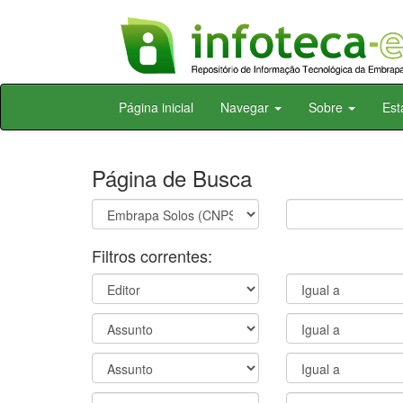
Skip
Página inicial
Navegar
Sobre
Est
navigation
Página de Busca
Filtros correntes: