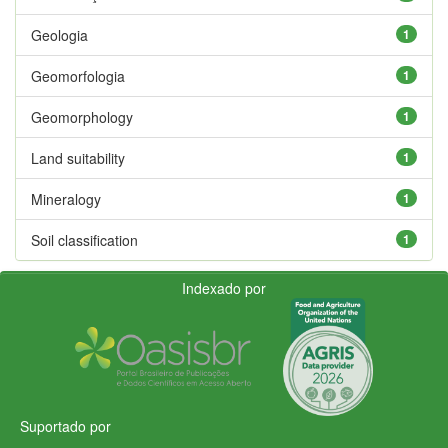
Geologia
1
Geomorfologia
1
Geomorphology
1
Land suitability
1
Mineralogy
1
Soil classification
1
Indexado por
Suportado por