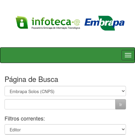
Skip
navigation
Página de Busca
Filtros correntes: