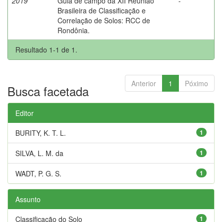
2019
Guia de campo da XII Reunião
-
Brasileira de Classificação e
Correlação de Solos: RCC de
Rondônia.
Resultado 1-1 de 1.
Anterior
1
Póximo
Busca facetada
Editor
BURITY, K. T. L.
1
SILVA, L. M. da
1
WADT, P. G. S.
1
Assunto
Classificação do Solo
1