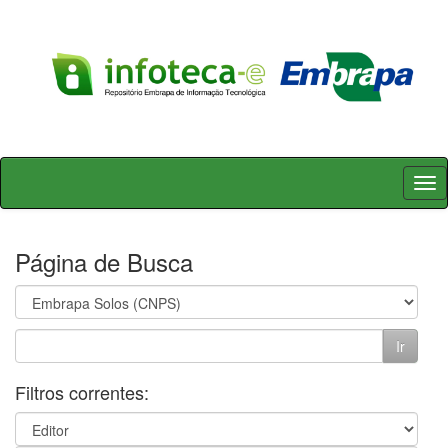
Skip
navigation
Página de Busca
Filtros correntes: