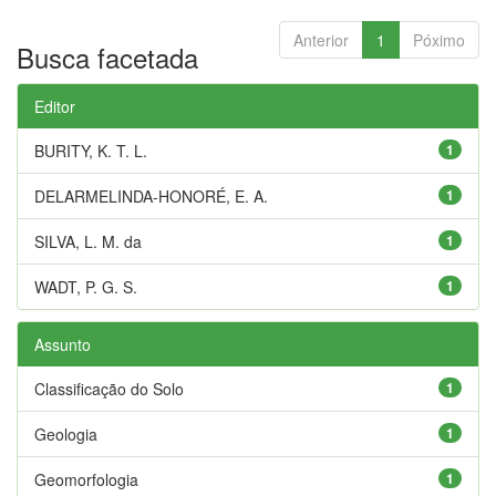
Anterior
1
Póximo
Busca facetada
Editor
BURITY, K. T. L.
1
DELARMELINDA-HONORÉ, E. A.
1
SILVA, L. M. da
1
WADT, P. G. S.
1
Assunto
Classificação do Solo
1
Geologia
1
Geomorfologia
1