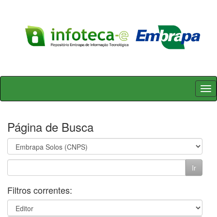
Skip
navigation
Página de Busca
Filtros correntes: