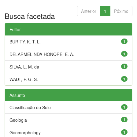
Anterior
1
Póximo
Busca facetada
Editor
BURITY, K. T. L.
1
DELARMELINDA-HONORÉ, E. A.
1
SILVA, L. M. da
1
WADT, P. G. S.
1
Assunto
Classificação do Solo
1
Geologia
1
Geomorphology
1