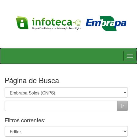
Skip
navigation
Página de Busca
Filtros correntes: