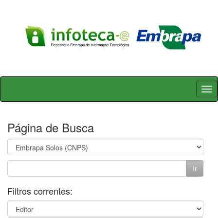
Skip
navigation
Página de Busca
Filtros correntes: