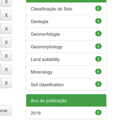
Classificação do Solo
1
Geologia
1
Geomorfologia
1
Geomorphology
1
Land suitability
1
Mineralogy
1
Soil classification
1
Ano de publicação
2019
1