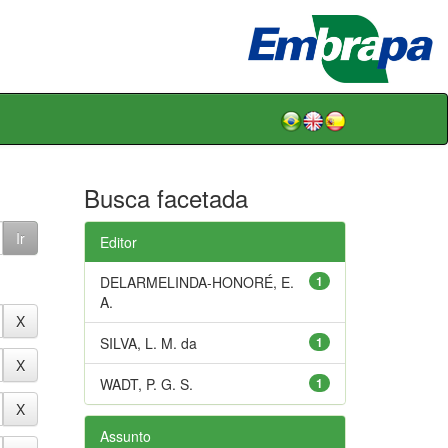
Busca facetada
Editor
DELARMELINDA-HONORÉ, E.
1
A.
SILVA, L. M. da
1
WADT, P. G. S.
1
Assunto