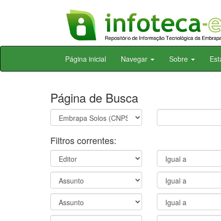
Skip
Página inicial
Navegar
Sobre
Est
navigation
Página de Busca
Filtros correntes: