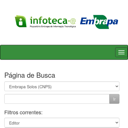
Skip
navigation
Página de Busca
Filtros correntes: