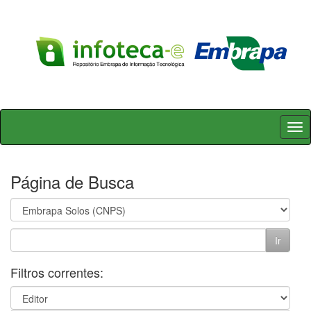
Skip
navigation
Página de Busca
Filtros correntes: