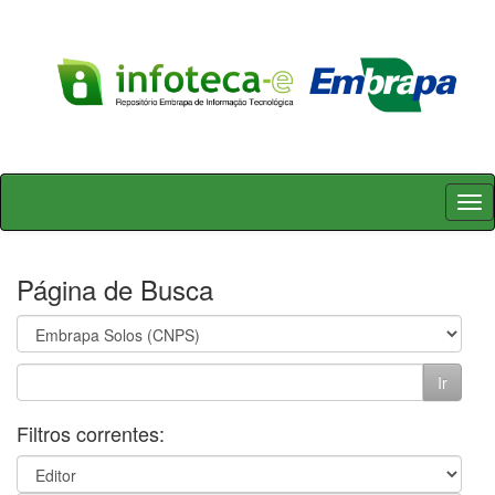
Skip
navigation
Página de Busca
Filtros correntes: