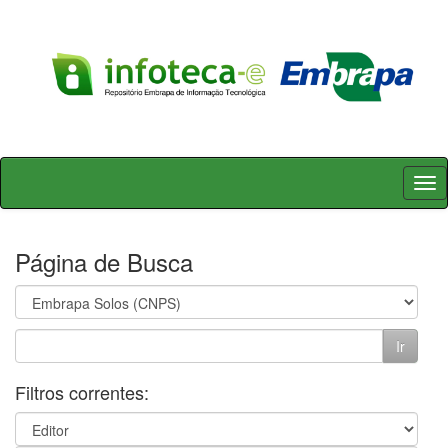
Skip
navigation
Página de Busca
Filtros correntes: