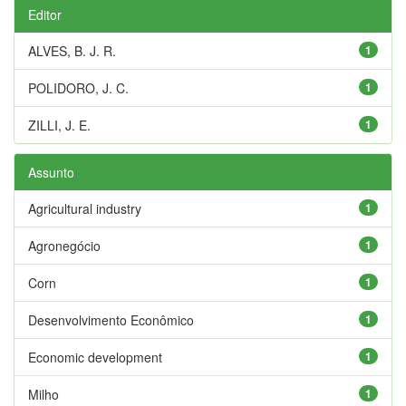
Editor
ALVES, B. J. R.
1
POLIDORO, J. C.
1
ZILLI, J. E.
1
Assunto
Agricultural industry
1
Agronegócio
1
Corn
1
Desenvolvimento Econômico
1
Economic development
1
Milho
1