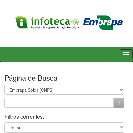
Skip
navigation
Página de Busca
Filtros correntes: