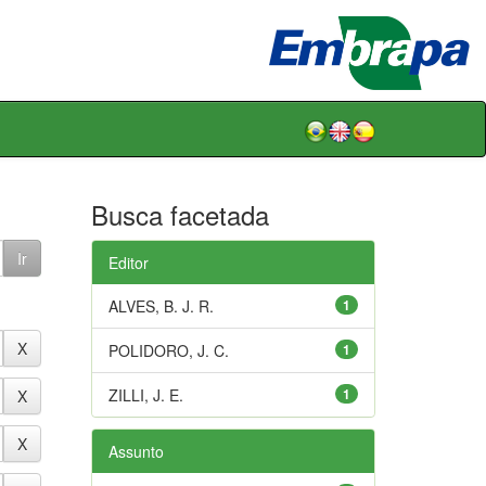
Busca facetada
Editor
ALVES, B. J. R.
1
POLIDORO, J. C.
1
ZILLI, J. E.
1
Assunto