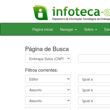
Skip
Página inicial
Navegar
Sobre
Est
navigation
Página de Busca
Filtros correntes: