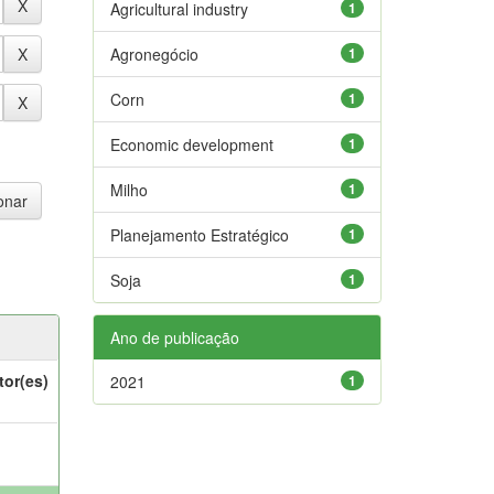
Agricultural industry
1
Agronegócio
1
Corn
1
Economic development
1
Milho
1
Planejamento Estratégico
1
Soja
1
Ano de publicação
tor(es)
2021
1