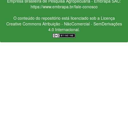
Empresa Brasileira de Pesquisa Agropecuária - Embrapa
SAC:
https://www.embrapa.br/fale-conosco
O conteúdo do repositório está licenciado sob a Licença
Creative Commons
Atribuição - NãoComercial - SemDerivações
4.0 Internacional.