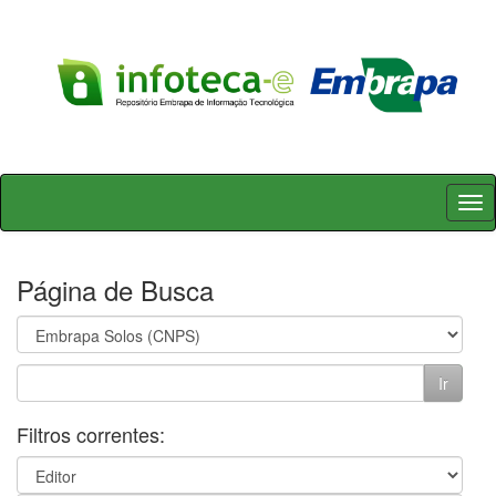
Skip
navigation
Página de Busca
Filtros correntes: