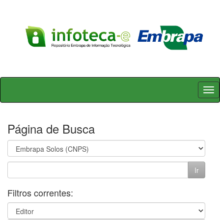
Skip
navigation
Página de Busca
Filtros correntes: