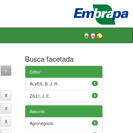
Busca facetada
Editor
ALVES, B. J. R.
1
ZILLI, J. E.
1
Assunto
Agronegócio
1