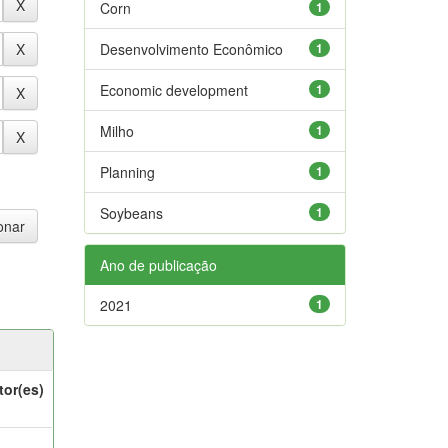
Corn
1
Desenvolvimento Econômico
1
Economic development
1
Milho
1
Planning
1
Soybeans
1
Ano de publicação
2021
1
tor(es)