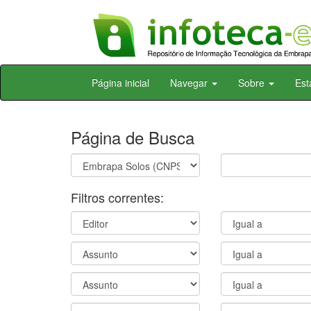
Skip
Página inicial
Navegar
Sobre
Est
navigation
Página de Busca
Filtros correntes: