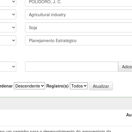
rdenar
Registro(s)
Au
omo um caminho para o desenvolvimento do agronegócio da
-