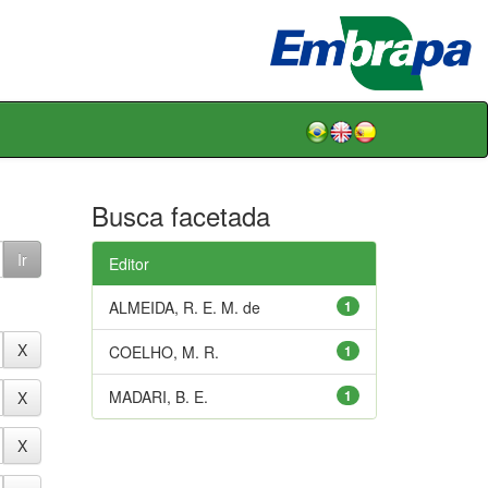
Busca facetada
Editor
ALMEIDA, R. E. M. de
1
COELHO, M. R.
1
MADARI, B. E.
1