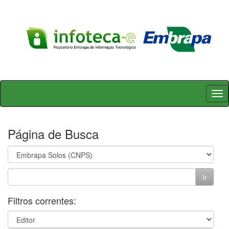
Skip
navigation
Página de Busca
Filtros correntes: