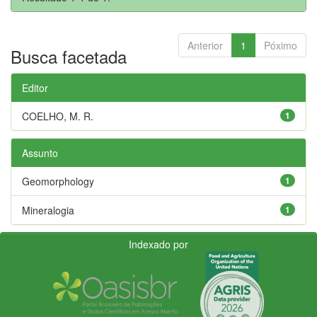
Anterior
1
Póximo
Busca facetada
Editor
COELHO, M. R.
1
Assunto
Geomorphology
1
Mineralogia
1
Indexado por