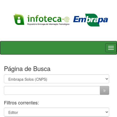
Skip
navigation
Página de Busca
Filtros correntes: