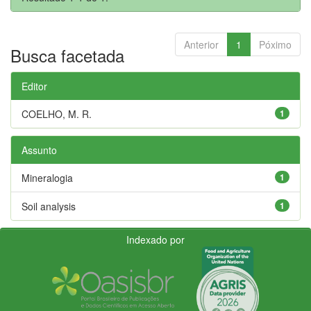
Anterior
1
Póximo
Busca facetada
Editor
COELHO, M. R.
1
Assunto
Mineralogia
1
Soil analysis
1
Indexado por