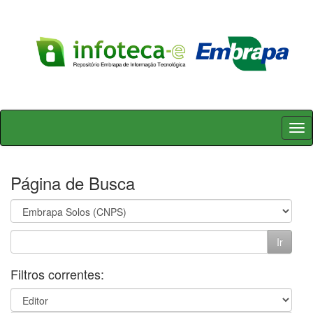
Skip
navigation
Página de Busca
Filtros correntes: