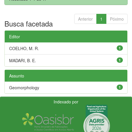
Anterior
1
Póximo
Busca facetada
Editor
COELHO, M. R.
1
MADARI, B. E.
1
Assunto
Geomorphology
1
Indexado por