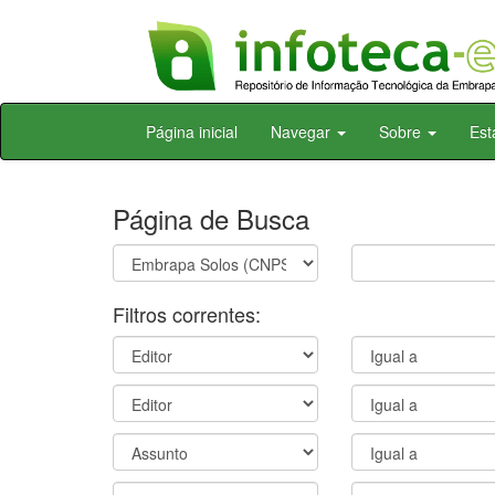
Skip
Página inicial
Navegar
Sobre
Est
navigation
Página de Busca
Filtros correntes: