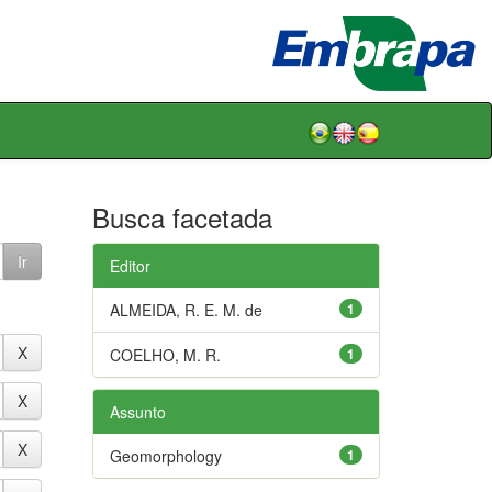
Busca facetada
Editor
ALMEIDA, R. E. M. de
1
COELHO, M. R.
1
Assunto
Geomorphology
1