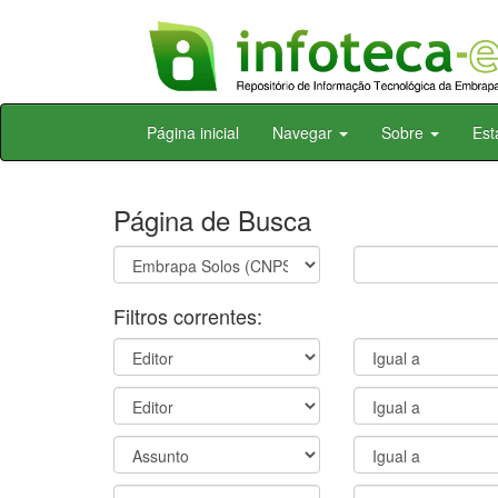
Skip
Página inicial
Navegar
Sobre
Est
navigation
Página de Busca
Filtros correntes: