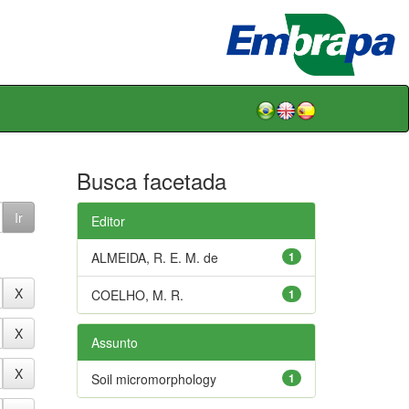
Busca facetada
Editor
ALMEIDA, R. E. M. de
1
COELHO, M. R.
1
Assunto
Soil micromorphology
1