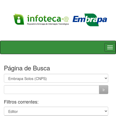
Skip
navigation
Página de Busca
Filtros correntes: