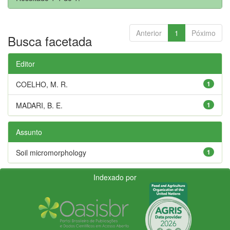
Anterior
1
Póximo
Busca facetada
Editor
COELHO, M. R.
1
MADARI, B. E.
1
Assunto
Soil micromorphology
1
Indexado por