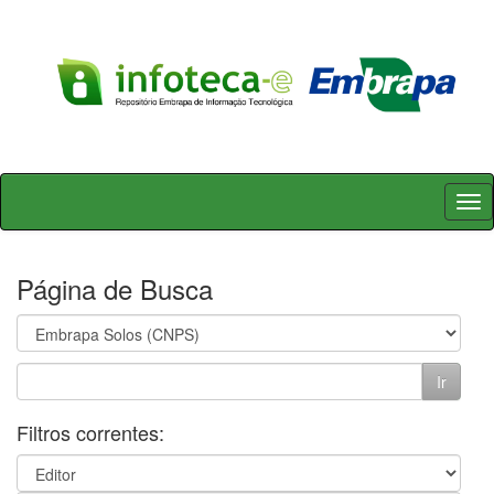
Skip
navigation
Página de Busca
Filtros correntes: