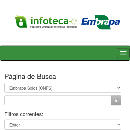
Skip
navigation
Página de Busca
Filtros correntes: