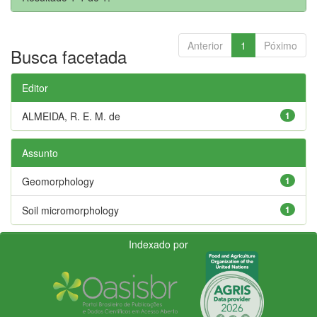
Anterior
1
Póximo
Busca facetada
Editor
ALMEIDA, R. E. M. de
1
Assunto
Geomorphology
1
Soil micromorphology
1
Indexado por