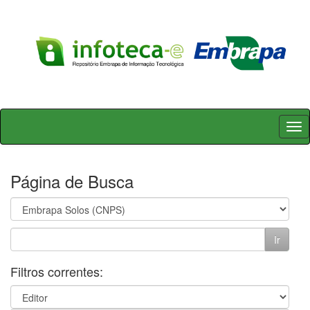
Skip
navigation
Página de Busca
Filtros correntes: