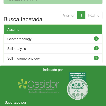
Anterior
1
Póximo
Busca facetada
Assunto
Geomorphology
1
Soil analysis
1
Soil micromorphology
1
Indexado por
Suportado por