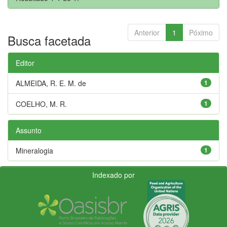
Anterior
1
Póximo
Busca facetada
Editor
ALMEIDA, R. E. M. de
1
COELHO, M. R.
1
Assunto
Mineralogia
1
Indexado por