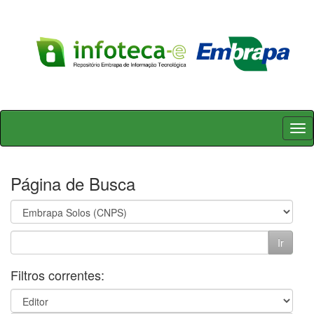
Skip
navigation
Página de Busca
Filtros correntes: