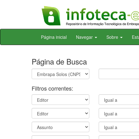
Skip
Página inicial
Navegar
Sobre
Est
navigation
Página de Busca
Filtros correntes: