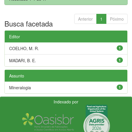
Anterior
1
Póximo
Busca facetada
Editor
COELHO, M. R.
1
MADARI, B. E.
1
Assunto
Mineralogia
1
Indexado por