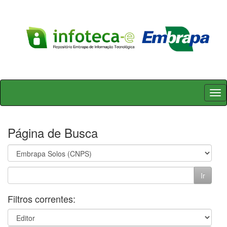
Skip
navigation
Página de Busca
Filtros correntes: