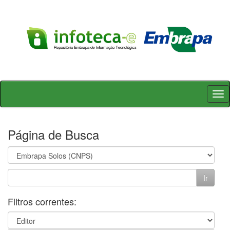
Skip
navigation
Página de Busca
Filtros correntes: