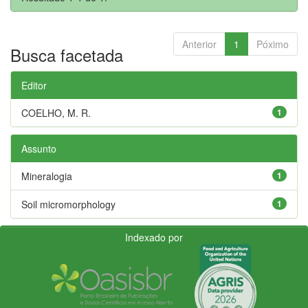
Anterior
1
Póximo
Busca facetada
Editor
COELHO, M. R.
1
Assunto
Mineralogia
1
Soil micromorphology
1
Indexado por