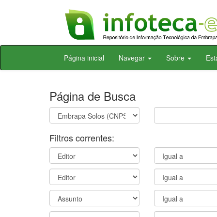
Skip
Página inicial
Navegar
Sobre
Est
navigation
Página de Busca
Filtros correntes: