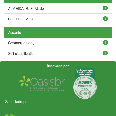
ALMEIDA, R. E. M. de
1
COELHO, M. R.
1
Assunto
Geomorphology
1
Soil classification
1
Indexado por
Suportado por