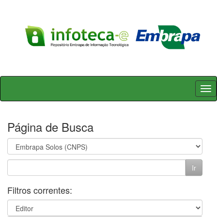
Skip
navigation
Página de Busca
Filtros correntes: