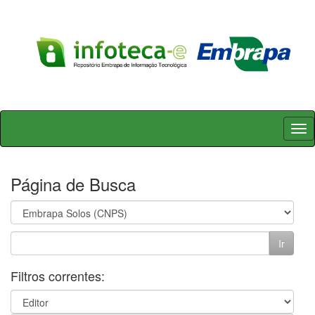
Skip
navigation
Página de Busca
Filtros correntes: