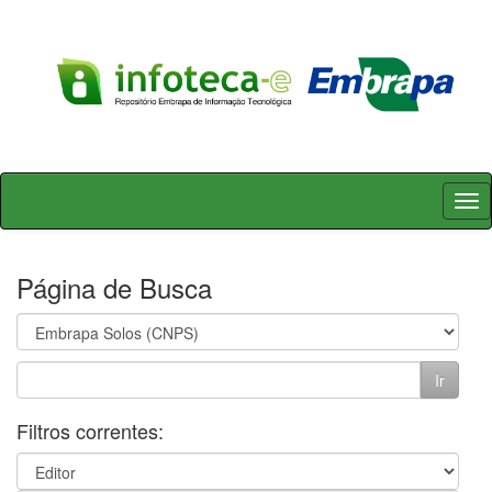
Skip
navigation
Página de Busca
Filtros correntes: