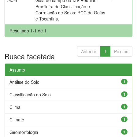
2023
Guia de campo da XIV Reunião
-
Brasileira de Classificação e
Correlação de Solos: RCC de Goiás
e Tocantins.
Resultado 1-1 de 1.
Anterior
1
Póximo
Busca facetada
Assunto
Análise do Solo
1
Classificação do Solo
1
Clima
1
Climate
1
Geomorfologia
1