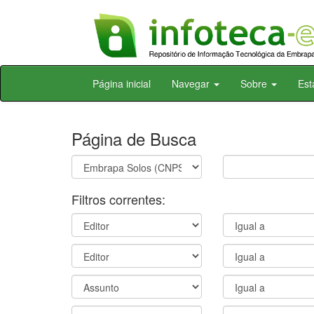
Skip
Página inicial
Navegar
Sobre
Est
navigation
Página de Busca
Filtros correntes: