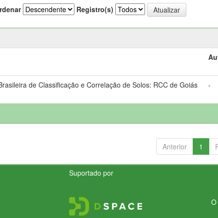
rdenar
Registro(s)
Au
asileira de Classificação e Correlação de Solos: RCC de Goiás
-
Anterior
1
Suportado por
O 