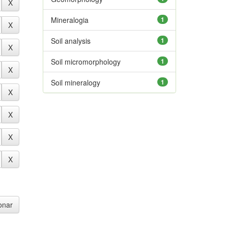
Mineralogia
1
Soil analysis
1
Soil micromorphology
1
Soil mineralogy
1