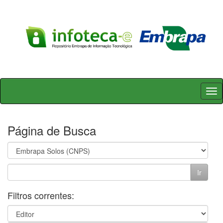
Skip
navigation
Página de Busca
Filtros correntes: