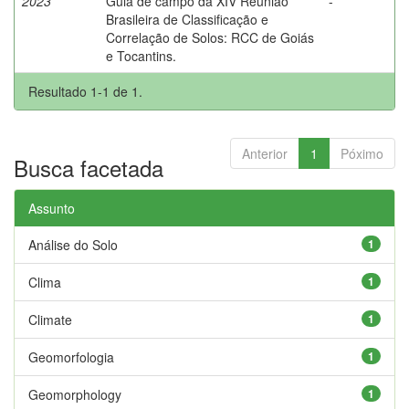
2023
Guia de campo da XIV Reunião
-
Brasileira de Classificação e
Correlação de Solos: RCC de Goiás
e Tocantins.
Resultado 1-1 de 1.
Anterior
1
Póximo
Busca facetada
Assunto
Análise do Solo
1
Clima
1
Climate
1
Geomorfologia
1
Geomorphology
1