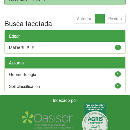
Anterior
1
Póximo
Busca facetada
Editor
MADARI, B. E.
1
Assunto
Geomorfologia
1
Soil classification
1
Indexado por