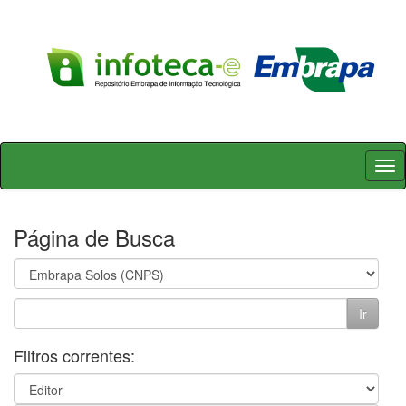
Skip
navigation
Página de Busca
Filtros correntes: