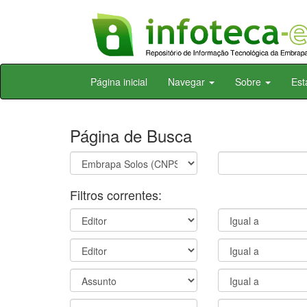
Skip
Página inicial
Navegar
Sobre
Est
navigation
Página de Busca
Filtros correntes: