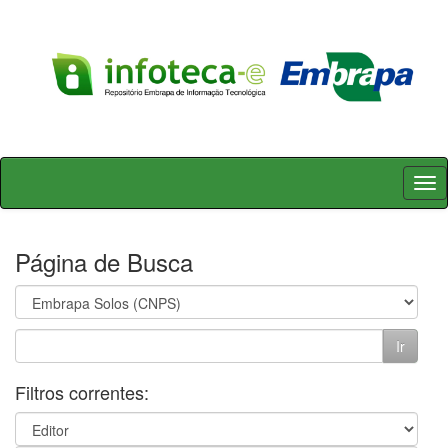
Skip
navigation
Página de Busca
Filtros correntes: