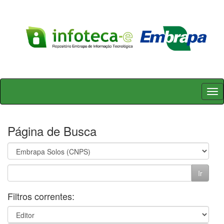
Skip
navigation
Página de Busca
Filtros correntes: