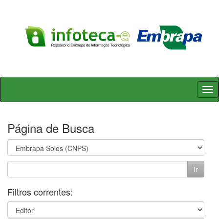
Skip
navigation
Página de Busca
Filtros correntes: